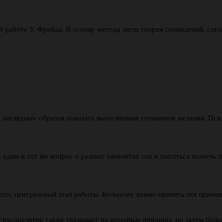
 работе З. Фрейда. В основу метода легла теория сновидений, сог
 наглядных образов показать вытесненные сознанием желания. Пси
 один и тот же вопрос о разных элементах сна и пытаться помочь 
го, центральный этап работы. Больному важно принять эти причин
сихоаналитик также указывает на коренные причины, но затем бол