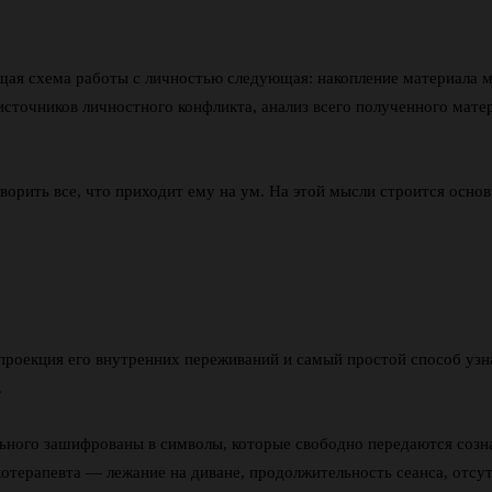
щая схема работы с личностью следующая: накопление материала 
сточников личностного конфликта, анализ всего полученного матер
ворить все, что приходит ему на ум. На этой мысли строится осно
 проекция его внутренних переживаний и самый простой способ узн
.
льного зашифрованы в символы, которые свободно передаются созн
ихотерапевта — лежание на диване, продолжительность сеанса, отс