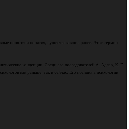
овные понятия и понятия, существовавшие ранее. Этот термин
тические концепции. Среди его последователей А. Адлер, К. Г.
ихологов как раньше, так и сейчас. Его позиция в психологии