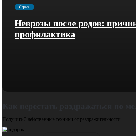
Стресс
Неврозы после родов: причи
профилактика
Как перестать раздражаться по м
Получите 3 действенные техники от раздражительности.