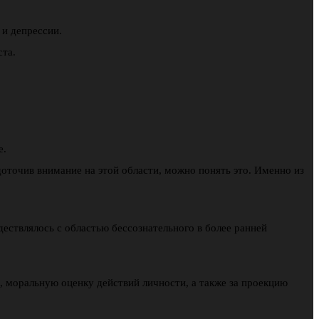
и депрессии.
ста.
е.
доточив внимание на этой области, можно понять это. Именно из
ествлялось с областью бессознательного в более ранней
, моральную оценку действий личности, а также за проекцию