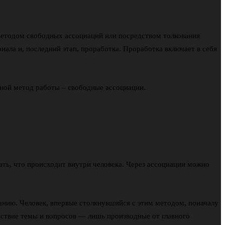
методом свободных ассоциаций или посредством толкования
иала и, последний этап, проработка. Проработка включает в себя
вной метод работы – свободные ассоциации.
ать, что происходит внутри человека. Через ассоциации можно
анию. Человек, впервые столкнувшийся с этим методом, поначалу
утствие темы и вопросов — лишь производные от главного