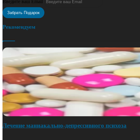
Введите ваш Email
Рекомендуем
Лечение маниакально-депрессивного психоза