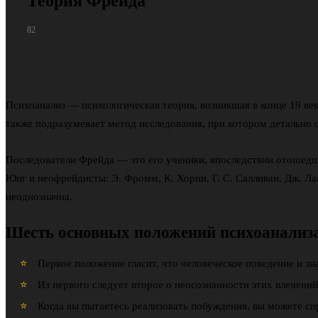
Теория Фрейда
82
Психоанализ — психологическая теория, возникшая в конце 19 ве
также подразумевает метод исследования, при котором детально о
Последователи Фрейда — это его ученики, впоследствии отошедши
Юнг и неофрейдисты: Э. Фромм, К. Хорни, Г. С. Салливан, Дж. Ла
неоднозначна.
Шесть основных положений психоанализа
Первое положение гласит, что человеческое поведение и з
Из первого следует второе о неосознанности этих влечений
Когда вы пытаетесь реализовать побуждения, вы можете с