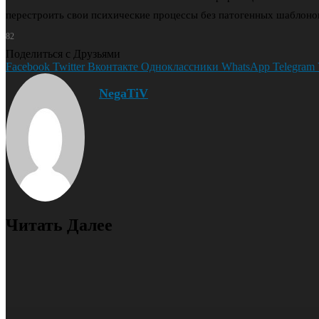
перестроить свои психические процессы без патогенных шаблоно
82
Поделиться с Друзьями
Facebook
Twitter
Вконтакте
Одноклассники
WhatsApp
Telegram
NegaTiV
Читать Далее