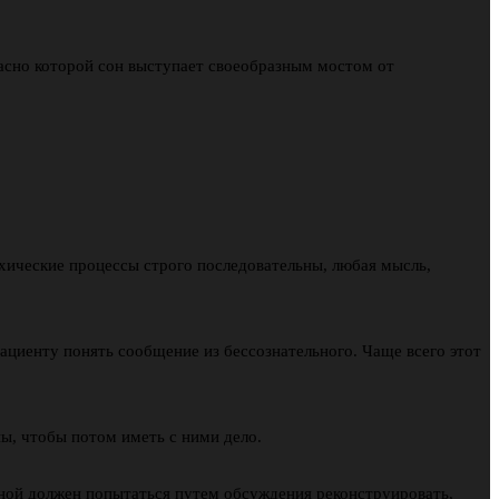
ласно которой сон выступает своеобразным мостом от
хические процессы строго последовательны, любая мысль,
пациенту понять сообщение из бессознательного. Чаще всего этот
ы, чтобы потом иметь с ними дело.
ьной должен попытаться путем обсуждения реконструировать,