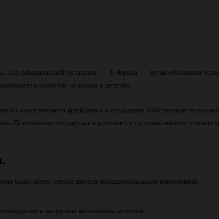
ка. Его официальный создатель — З. Фрейд — четко обозначил осн
ценивается развитие человека в детстве.
е от классического фрейдизма и создавшие собственные психоанали
кан. Психоанализ подвергался критике со стороны многих ученых пс
.
нания чаще всего определяются иррациональными влечениями.
.
провоцировать защитные механизмы психики.