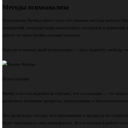
Методы психоанализа
Психоанализ Фрейда имеет свои собственные методы работы. Об
сновидений, интерпретация накопленного материала и выявление и
работу по перестройке психики человека.
Одна из основных идей психоанализа — дать пациенту свободу го
Психотерапия
Фрейд и его последователи считают, что ассоциации — это некая
распознать истинные процессы, происходящие в бессознательном
Это происходит потому, что переживания и процессы бессознате
будет чувствовать себя некомфортно. Все остальное в работе пс