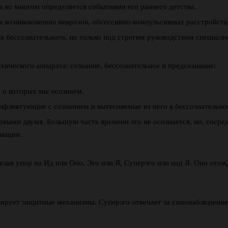
а во многом определяется событиями его раннего детства.
 возникновению неврозов, обсессивно-компульсивных расстройств 
 бессознательного, но только под строгим руководством специали
ического аппарата: сознание, бессознательное и предсознание:
, о которых мы осознаем.
онфликтующие с сознанием и вытесняемые из него в бессознательно
рвыми двумя. Большую часть времени это не осознается, но, сосре
иации.
ая упор на Ид или Оно, Эго или Я, Суперэго или над Я. Оно отожд
ивирует защитные механизмы. Суперэго отвечает за самонаблюдение