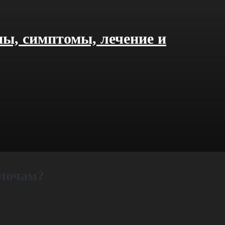
Неврозы после р
ны, симптомы, лечение и
Конфликты на ра
Про любопытство
елочам?