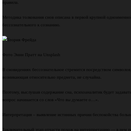
правила.
Методика толкования снов описана в первой крупной одноименной
бессознательного к сознанию.
Фото Энни Пратт на Unsplash
В сновидениях бессознательное стремится посредством символов,
возникающая относительно предмета, не случайна.
Поэтому, выслушав содержание сна, психоаналитик будет задавать
вопрос начинается со слов «Что вы думаете о…».
Интерпретация – выявление истинных причин беспокойства больно
Заключительный этап отчасти похож на интерпретацию — в нем п