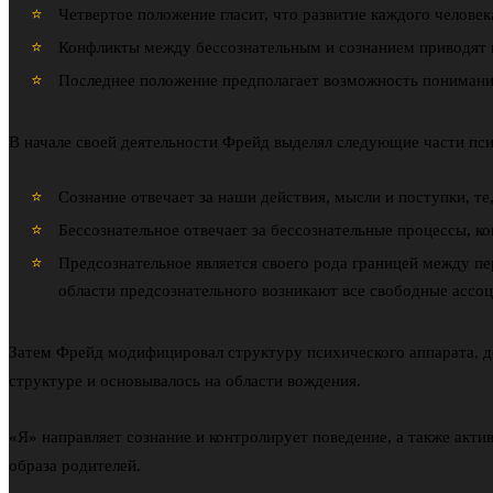
Четвертое положение гласит, что развитие каждого человек
Конфликты между бессознательным и сознанием приводят к
Последнее положение предполагает возможность понимания
В начале своей деятельности Фрейд выделял следующие части псих
Сознание отвечает за наши действия, мысли и поступки, те
Бессознательное отвечает за бессознательные процессы, к
Предсознательное является своего рода границей между пе
области предсознательного возникают все свободные ассоц
Затем Фрейд модифицировал структуру психического аппарата, дел
структуре и основывалось на области вождения.
«Я» направляет сознание и контролирует поведение, а также акт
образа родителей.