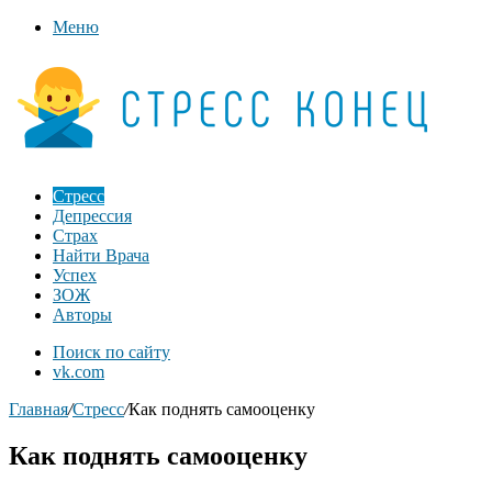
Меню
Стресс
Депрессия
Страх
Найти Врача
Успех
ЗОЖ
Авторы
Поиск по сайту
vk.com
Главная
/
Стресс
/
Как поднять самооценку
Как поднять самооценку