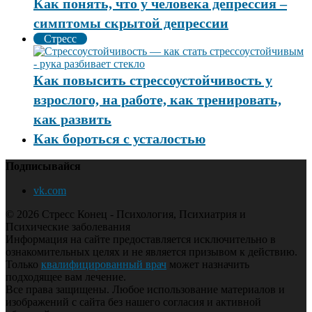
Как понять, что у человека депрессия –
симптомы скрытой депрессии
Стресс
Как повысить стрессоустойчивость у
взрослого, на работе, как тренировать,
как развить
Как бороться с усталостью
Подписывайся
vk.com
© 2026 Стресс Конец - Психология, Психиатрия и
Психические заболевания
Информация на сайте предоставляется исключительно в
ознакомительных целях и не является призывом к действию.
Только
квалифицированный врач
может назначить
подходящее вам лечение.
Все права защищены. Любое использование материалов и
изображений с сайта без нашего согласия и активной