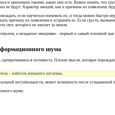
ься и принимать такими, какие они есть. Важно понять, что грус
но не будут. Характер эмоций, как и причины их появления, буд
овладать, если научиться понимать их, и тогда можно быстро ве
кать причину их появления и устранять ее. Если грусть, вызван
ь свет, которого не хватает за окном.
ролем, а овладение эмоциями – первый и самый основной шаг к
нформационного шума
м, превратившись в оптимиста. Плохие мысли, которые порожд
евты – избегать внешнего негатива.
нальной нестабильности, может возникнуть после услышанной п
онного шума: