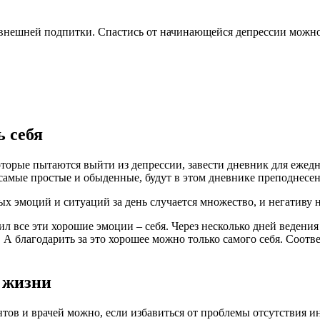
т внешней подпитки. Спастись от начинающейся депрессии можно
ь себя
оторые пытаются выйти из депрессии, завести дневник для ежед
 самые простые и обыденные, будут в этом дневнике преподнесен
ных эмоций и ситуаций за день случается множество, и негативу 
ил все эти хорошие эмоции – себя. Через несколько дней ведени
. А благодарить за это хорошее можно только самого себя. Соотв
 жизни
тов и врачей можно, если избавиться от проблемы отсутствия инт