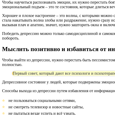
Чтобы научиться распознавать эмоции, их нужно перестать боят
эмоциональный подъем – это те состояния, которые длиться веч
Хорошее и плохое настроение – это волны, с которыми можно с
стала накатывать волна злобы или раздражение, нужно сразу ис
вызывая плач и апатию, значит, нужно зашторить окна и включит
Победить депрессию можно только самодисциплиной и самоконт
побороть.
Мыслить позитивно и избавиться от и
Чтобы выйти из депрессии, нужно перестать быть пессимисто
полностью.
Первый совет, который дают все психологи и психотерап
Депрессивное состояние у людей, которые подвержены эмоцио
Способы выхода из депрессии путем избавления от информаци
не пользоваться социальными сетями,
не смотреть телевизор и новостные сайты,
не пытаться везде успеть и всё узнать.