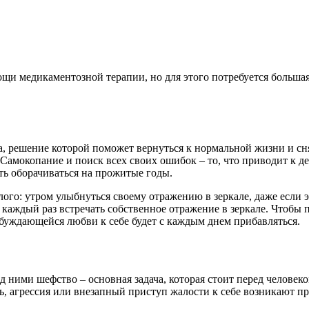
щи медикаментозной терапии, но для этого потребуется большая
ача, решение которой поможет вернуться к нормальной жизни и 
 Самокопание и поиск всех своих ошибок – то, что приводит к деп
ать оборачиваться на прожитые годы.
лого: утром улыбнуться своему отражению в зеркале, даже если 
 каждый раз встречать собственное отражение в зеркале. Чтобы
обуждающейся любви к себе будет с каждым днем прибавляться.
д ними шефство – основная задача, которая стоит перед человеко
ь, агрессия или внезапный приступ жалости к себе возникают про