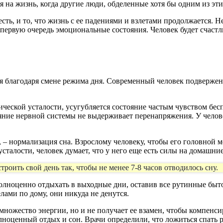
я на жизнь, когда другие люди, обделенные хотя бы одним из эти
сть, и то, что жизнь с ее падениями и взлетами продолжается. Не
 в первую очередь эмоциональные состояния. Человек будет счаст
тся благодаря смене режима дня. Современный человек подвержен
ской усталости, усугубляется состояние частым чувством беспо
тояние нервной системы не выдерживает перенапряжения. У челов
– нормализация сна. Взрослому человеку, чтобы его головной мо
 усталости, человек думает, что у него еще есть силы на домашни
роить свой день так, чтобы не менее 7-8 часов отводилось сну.
полноценно отдыхать в выходные дни, оставив все рутинные быто
елами по дому, они никуда не денутся.
множество энергии, но и не получает ее взамен, чтобы компенсир
ноценный отдых и сон. Врачи определили, что ложиться спать ре