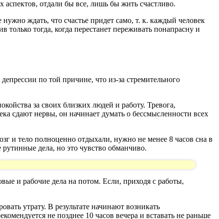
х аспектов, отдали бы все, лишь бы жить счастливо.
 нужно ждать, что счастье придет само, т. к. каждый человек
лив только тогда, когда перестанет переживать понапрасну и
 депрессии по той причине, что из-за стремительного
койства за своих близких людей и работу. Тревога,
ека сдают нервы, он начинает думать о бессмысленности всех
зг и тело полноценно отдыхали, нужно не менее 8 часов сна в
е рутинные дела, но это чувство обманчиво.
вые и рабочие дела на потом. Если, приходя с работы,
овать утрату. В результате начинают возникать
комендуется не позднее 10 часов вечера и вставать не раньше