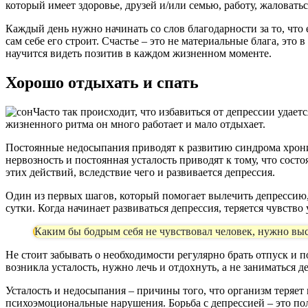
который имеет здоровье, друзей и/или семью, работу, жаловатьс
Каждый день нужно начинать со слов благодарности за то, что е
сам себе его строит. Счастье – это не материальные блага, это
научится видеть позитив в каждом жизненном моменте.
Хорошо отдыхать и спать
Часто так происходит, что избавиться от депрессии удае
жизненного ритма он много работает и мало отдыхает.
Постоянные недосыпания приводят к развитию синдрома хрониче
нервозность и постоянная усталость приводят к тому, что сос
этих действий, вследствие чего и развивается депрессия.
Один из первых шагов, который помогает вылечить депрессию, 
сутки. Когда начинает развиваться депрессия, теряется чувство
Каким бы бодрым себя не чувствовал человек, нужно выст
Не стоит забывать о необходимости регулярно брать отпуск и 
возникла усталость, нужно лечь и отдохнуть, а не заниматься д
Усталость и недосыпания – причины того, что организм теряет 
психоэмоциональные нарушения. Борьба с депрессией – это пол