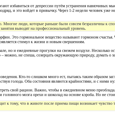
огают избавиться от депрессии путём устранения навязчивых мысл
одряд, и это войдет в привычку. Через 1-2 недели человек уже н
го. Многие люди, которые раньше были совсем безразличны к спо
 занятия выводят на профессиональный уровень.
рфин. Это гормональное вещество называют гормоном счастья. 
появляется стимул к жизни и новым свершениям.
 зале, но и ежедневные прогулки на свежем воздухе. Несколько 
о – можно, не спеша, созерцать окружающую природу, думать о 
оведения. Кто-то слишком много ест, пытаясь таким образом за
ствуя голода. Оба состояния являются крайностями, и с ними ну
отреть свой рацион. Важно, чтобы в ежедневном меню преоблад
головного мозга орехи и шоколад на основе кэроба. Но не стоит
ит к тому, что в животе после приема пищи возникает чувство 