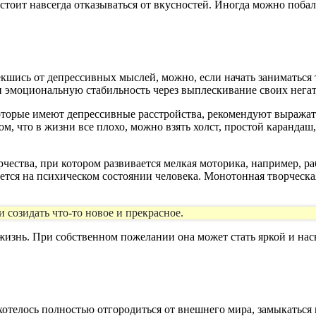
 стоит навсегда отказываться от вкусностей. Иногда можно поб
шись от депрессивных мыслей, можно, если начать заниматься т
и эмоциональную стабильность через выплескивание своих нега
торые имеют депрессивные расстройства, рекомендуют выражать 
м, что в жизни все плохо, можно взять холст, простой карандаш,
чества, при котором развивается мелкая моторика, например, ра
ется на психическом состоянии человека. Монотонная творческа
 созидать что-то новое и прекрасное.
 жизнь. При собственном пожелании она может стать яркой и на
хотелось полностью отгородиться от внешнего мира, замыкаться 