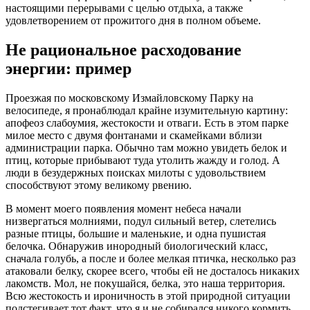
настоящими перерывами с целью отдыха, а также
удовлетворением от прожитого дня в полном объеме.
Не рациональное расходование
энергии: пример
Проезжая по московскому Измайловскому Парку на
велосипеде, я пронаблюдал крайне изумительную картину:
апофеоз слабоумия, жестокости и отваги. Есть в этом парке
милое место с двумя фонтанами и скамейками вблизи
администрации парка. Обычно там можно увидеть белок и
птиц, которые прибывают туда утолить жажду и голод. А
люди в безудержных поисках милоты с удовольствием
способствуют этому великому рвению.
В момент моего появления момент небеса начали
низвергаться молниями, подул сильный ветер, слетелись
разные птицы, большие и маленькие, и одна пушистая
белочка. Обнаружив инородный биологический класс,
сначала голубь, а после и более мелкая птичка, несколько раз
атаковали белку, скорее всего, чтобы ей не досталось никаких
лакомств. Мол, не покушайся, белка, это наша территория.
Всю жестокость и ироничность в этой природной ситуации
подстегивает тот факт, что я и не собирался никого кормить,