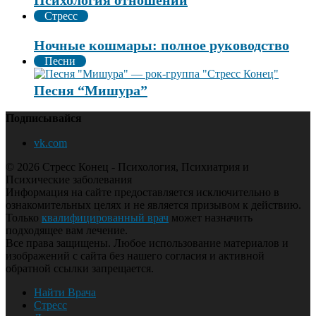
Психология отношений
Стресс
Ночные кошмары: полное руководство
Песни
Песня “Мишура”
Подписывайся
vk.com
© 2026 Стресс Конец - Психология, Психиатрия и
Психические заболевания
Информация на сайте предоставляется исключительно в
ознакомительных целях и не является призывом к действию.
Только
квалифицированный врач
может назначить
подходящее вам лечение.
Все права защищены. Любое использование материалов и
изображений с сайта без нашего согласия и активной
обратной ссылки запрещается.
Найти Врача
Стресс