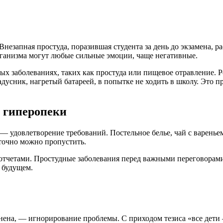
Внезапная простуда, поразившая студента за день до экзамена, 
рганизма могут любые сильные эмоции, чаще негативные.
ных заболеваниях, таких как простуда или пищевое отравление. 
дусник, нагретый батареей, в попытке не ходить в школу. Это п
 гиперопеки
а — удовлетворение требований. Постельное белье, чай с варень
 точно можно пропустить.
 отчетами. Простудные заболевания перед важными переговорами
 будущем.
анена, — игнорирование проблемы. С приходом тезиса «все дети