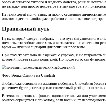
образ маленького хитрого и жадного монстра, решили встать н
по затылку или просто посоветовать меньше врать и притворять
Из таких детей могут вырасти люди с серьезным личностным ко
опытом в детстве любое расстройство спишет на свое подозрен
Правильный путь
Путь, который следует выбрать, — это путь ситуационного анал
помнить, что заболевание хоть и вызывается психическими ре
время — лучший сценарий для решения проблемы.
При этом желательно не вздыхать с упреком, и не устраивать с
который подвел ваших родителей. Но после того, как физиологи
Фото Эрика Одиина на Unsplash
Любая ложь основана на желании победить. Спокойная беседа 
решением будет репетитор или совместный разбор непонятных 
Возможно, возник конфликт с одноклассниками или учителями, 
бойтесь обращаться к психологу, если возникнет необходимость