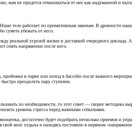
ике, вам не придется отмахиваться от нее как надуманной и пыт
Наше тело работает по примитивным законам. В древности наши
о суметь убежать от него.
у реальной угрозой жизни и доставкой очередного доклада. А та
ет снять напряжение после него.
, пробежки в парке или поход в бассейн после важного меропри
 быстро преодолеть пару ступенек.
ьзовать по необходимости, то этот совет — скорее методика выр
низить уровень стресса перед важными событиями.
амооценка, достаточно будет подобрать несколько приемов и уп
я свой мозг отдыха и находясь постоянно в нервном «напряженно