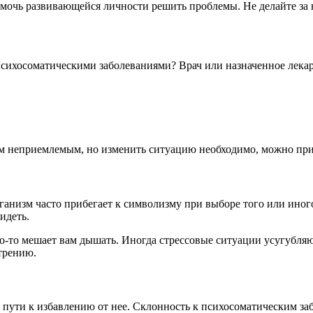
очь развивающейся личности решить проблемы. Не делайте за не
с психосоматическими заболеваниями? Врач или назначенное лек
ам неприемлемым, но изменить ситуацию необходимо, можно пр
ганизм часто прибегает к символизму при выборе того или иного
видеть.
что-то мешает вам дышать. Иногда стрессовые ситуации усугубля
трению.
 пути к избавлению от нее. Склонность к психосоматическим за