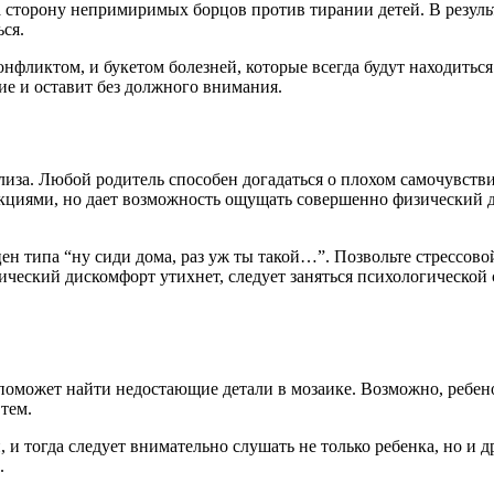
а сторону непримиримых борцов против тирании детей. В резуль
ся.
нфликтом, и букетом болезней, которые всегда будут находитьс
ие и оставит без должного внимания.
иза. Любой родитель способен догадаться о плохом самочувствии
акциями, но дает возможность ощущать совершенно физический 
цен типа “ну сиди дома, раз уж ты такой…”. Позвольте стрессово
ческий дискомфорт утихнет, следует заняться психологической с
поможет найти недостающие детали в мозаике. Возможно, ребен
тем.
и тогда следует внимательно слушать не только ребенка, но и 
.