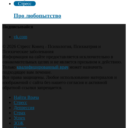
Стресс
Про любопытство
Подписывайся
vk.com
© 2026 Стресс Конец - Психология, Психиатрия и
Психические заболевания
Информация на сайте предоставляется исключительно в
ознакомительных целях и не является призывом к действию.
Только
квалифицированный врач
может назначить
подходящее вам лечение.
Все права защищены. Любое использование материалов и
изображений с сайта без нашего согласия и активной
обратной ссылки запрещается.
Найти Врача
Стресс
Депрессия
Страх
Успех
ЗОЖ