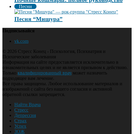
Песни
Песня “Мишура”
Подписывайся
vk.com
© 2026 Стресс Конец - Психология, Психиатрия и
Психические заболевания
Информация на сайте предоставляется исключительно в
ознакомительных целях и не является призывом к действию.
Только
квалифицированный врач
может назначить
подходящее вам лечение.
Все права защищены. Любое использование материалов и
изображений с сайта без нашего согласия и активной
обратной ссылки запрещается.
Найти Врача
Стресс
Депрессия
Страх
Успех
ЗОЖ