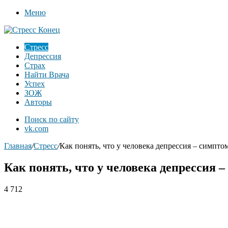
Меню
Стресс
Депрессия
Страх
Найти Врача
Успех
ЗОЖ
Авторы
Поиск по сайту
vk.com
Главная
/
Стресс
/
Как понять, что у человека депрессия – симпт
Как понять, что у человека депрессия 
4 712