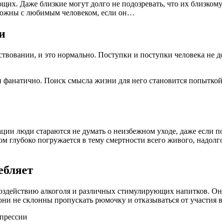
щих. Даже близкие могут долго не подозревать, что их близком
орожны с любимым человеком, если он…
и
ствовании, и это нормально. Поступки и поступки человека не
 и фанатично. Поиск смысла жизни для него становится попытко
ации люди стараются не думать о неизбежном уходе, даже если 
 глубоко погружается в тему смертности всего живого, надолго 
ебляет
здействию алкоголя и различных стимулирующих напитков. Они 
они не склонны пропускать рюмочку и отказываться от участия 